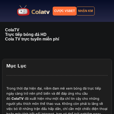
CƯỢC VSBET
NHẬN KM
ColaTV
Trang chủ
Trực tiếp bóng đá HD
Cola TV trực tuyến miễn phí
Lịch thi đấu
Bảng xếp hạng
Kết quả
Mục Lục
Nhận định
Tin tức
Trong thời đại hiện đại, niềm đam mê xem bóng đá trực tiếp
ngày càng trở nên phổ biến và để đáp ứng nhu cầu
đó
ColaTV
đã xuất hiện như một địa chỉ tin cậy cho những
người yêu thích môn thể thao vua. Không còn phải lo lắng về
việc bỏ lỡ những trận đấu hấp dẫn, chỉ cần một chiếc điện thoại
hoặc máy tính kết nối internet, bạn có thể trải nghiệm ngay