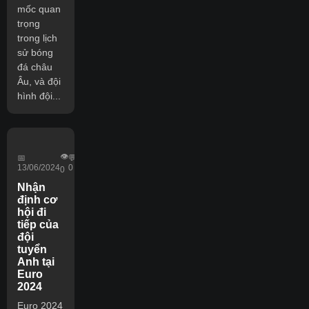
mốc quan
trọng
trong lịch
sử bóng
đá châu
Âu, và đội
hình đội...
👁️
📅
💬
13/06/2024
0
0
Nhận
định cơ
hội đi
tiếp của
đội
tuyển
Anh tại
Euro
2024
Euro 2024