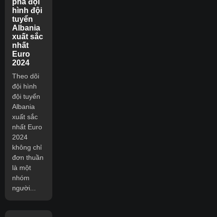
phá đội
hình đội
tuyển
Albania
xuất sắc
nhất
Euro
2024
Theo dõi
đội hình
đội tuyển
Albania
xuất sắc
nhất Euro
2024
không chỉ
đơn thuần
là một
nhóm
người...