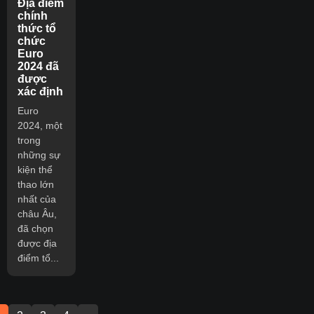
Địa điểm
chính
thức tổ
chức
Euro
2024 đã
được
xác định
Euro
2024, một
trong
những sự
kiện thể
thao lớn
nhất của
châu Âu,
đã chọn
được địa
điểm tổ...