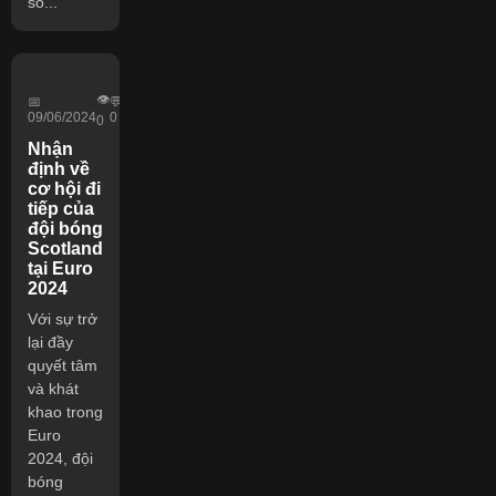
số...
👁️
📅
💬
09/06/2024
0
0
Nhận
định về
cơ hội đi
tiếp của
đội bóng
Scotland
tại Euro
2024
Với sự trở
lại đầy
quyết tâm
và khát
khao trong
Euro
2024, đội
bóng