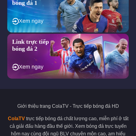
bóng đá 1
Xem ngay
Link trực tiếp
bóng đá 2
Xem ngay
Giới thiệu trang
ColaTV
- Trực tiếp bóng đá HD
ColaTV
trực tiếp bóng đá chất lượng cao, miễn phí ở tất
cả giải đấu hàng đầu thế giới. Xem bóng đá trực tuyến
hôm nay cùng đội ngũ BLV chuyên môn cao, am hiểu