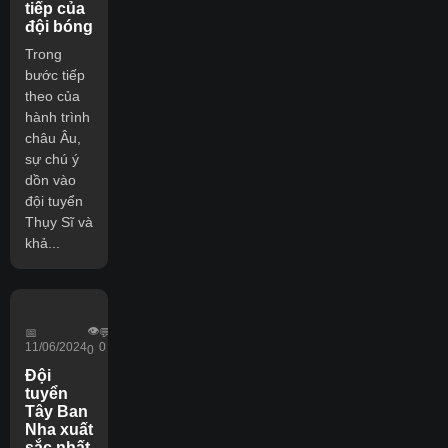
tiếp của
đội bóng
Trong
bước tiếp
theo của
hành trình
châu Âu,
sự chú ý
dồn vào
đội tuyển
Thụy Sĩ và
khả...
👁️
📅
💬
11/06/2024
0
0
Đội
tuyển
Tây Ban
Nha xuất
sắc nhất