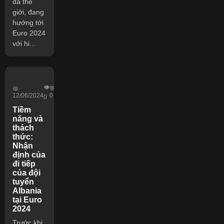
đá thế
giới, đang
hướng tới
Euro 2024
với hi...
👁️
📅
💬
12/06/2024
0
0
Tiềm
năng và
thách
thức:
Nhận
định của
đi tiếp
của đội
tuyển
Albania
tại Euro
2024
Trước khi