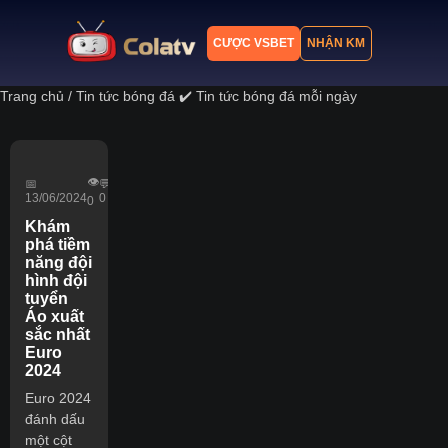
CƯỢC VSBET
NHẬN KM
Trang chủ
/
Tin tức bóng đá ✔️ Tin tức bóng đá mỗi ngày
Trang chủ
Lịch thi đấu
👁️
📅
💬
Bảng xếp hạng
13/06/2024
0
0
Khám
Kết quả
phá tiềm
năng đội
Nhận định
hình đội
tuyển
Tin tức
Áo xuất
sắc nhất
Euro
2024
Euro 2024
đánh dấu
một cột