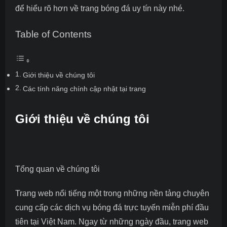
để hiểu rõ hơn về trang bóng đá uy tín này nhé.
Table of Contents
Giới thiệu về chúng tôi
Các tính năng chính cập nhật tại trang
Giới thiệu về chúng tôi
Tổng quan về chúng tôi
Trang web nổi tiếng một trong những nền tảng chuyên
cung cấp các dịch vụ bóng đá trực tuyến miễn phí đầu
tiên tại Việt Nam. Ngay từ những ngày đầu, trang web