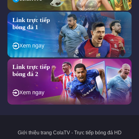
Link trực tiếp
bóng đá 1
Xem ngay
Link trực tiếp
bóng đá 2
Xem ngay
Giới thiệu trang
ColaTV
- Trực tiếp bóng đá HD