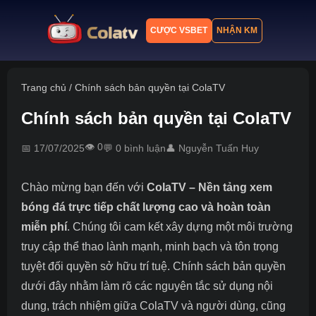
CƯỢC VSBET
NHẬN KM
Trang chủ
Trang chủ
/
Chính sách bản quyền tại ColaTV
Lịch thi đấu
Chính sách bản quyền tại ColaTV
Bảng xếp hạng
👁️ 0
📅 17/07/2025
💬 0 bình luận
👤 Nguyễn Tuấn Huy
Kết quả
Chào mừng bạn đến với
ColaTV
– Nền tảng xem
Nhận định
bóng đá trực tiếp chất lượng cao và hoàn toàn
Tin tức
miễn phí
. Chúng tôi cam kết xây dựng một môi trường
truy cập thể thao lành mạnh, minh bạch và tôn trọng
tuyệt đối quyền sở hữu trí tuệ. Chính sách bản quyền
dưới đây nhằm làm rõ các nguyên tắc sử dụng nội
dung, trách nhiệm giữa ColaTV và người dùng, cũng