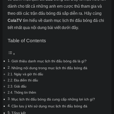
dành cho tất cả những anh em cược thủ tham gia và
theo dõi các trận đấu bóng đá sắp diễn ra. Hãy cùng
ColaTV
tìm hiểu về danh mục lịch thi đấu bóng đá chi
tiết nhất qua nội dung bài viết dưới đây.
Table of Contents
Giới thiệu danh mục lịch thi đấu bóng đá là gì?
Những nội dung trong mục lịch thi đấu bóng đá
Ngày và giờ thi đấu
Địa điểm thi đấu
Giải đấu
Thông tin thêm
Mục lịch thi đấu bóng đá cung cấp những lợi ích gì?
Cần lưu ý khi sử dụng mục lịch thi đấu bóng đá
Tổng kết