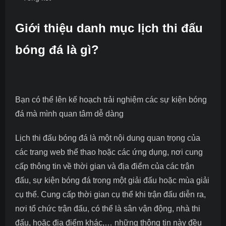
Giới thiệu danh mục lịch thi đấu
bóng đá là gì?
Bạn có thể lên kế hoạch trải nghiệm các sự kiện bóng
đá mà mình quan tâm dễ dàng
Lịch thi đấu bóng đá là một nội dung quan trọng của
các trang web thể thao hoặc các ứng dụng, nơi cung
cấp thông tin về thời gian và địa điểm của các trận
đấu, sự kiện bóng đá trong một giải đấu hoặc mùa giải
cụ thể. Cung cấp thời gian cụ thể khi trận đấu diễn ra,
nơi tổ chức trận đấu, có thể là sân vận động, nhà thi
đấu, hoặc địa điểm khác,… những thông tin này đều