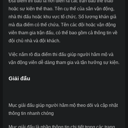
Địa điểm thi đấu là nơi diễn ra các trận đấu thể thao
hoặc sự kiện thể thao. Tên cụ thể của sân vận động,
nhà thi đấu hoặc khu vực tổ chức. Số lượng khán giả
mà địa điểm có thể chứa. Tên các đội hoặc vận động
viên tham gia trận đấu, có thể bao gồm cả thông tin về
đội chủ nhà và đội khách.
Việc nắm rõ địa điểm thi đấu giúp người hâm mộ và
vận động viên dễ dàng tham gia và tận hưởng sự kiện.
Giải đấu
Mục giải đấu giúp người hâm mộ theo dõi và cập nhật
thông tin nhanh chóng
Mục giải đấu là phần thông tin chi tiết trong các trang