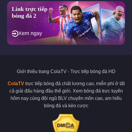
Link trực tiếp
bóng đá 2
Xem ngay
Giới thiệu trang
ColaTV
- Trực tiếp bóng đá HD
ColaTV
trực tiếp bóng đá chất lượng cao, miễn phí ở tất
cả giải đấu hàng đầu thế giới. Xem bóng đá trực tuyến
hôm nay cùng đội ngũ BLV chuyên môn cao, am hiểu
bóng đá và kèo cược