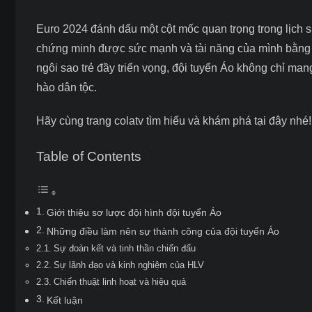
Euro 2024 đánh dấu một cột mốc quan trọng trong lịch 
chứng minh được sức mạnh và tài năng của mình bằng m
ngôi sao trẻ đầy triển vọng, đội tuyển Áo không chỉ man
hào dân tộc.
Hãy cùng trang
colatv
tìm hiểu và khám phá tại đây nhé!
Table of Contents
Giới thiệu sơ lược đội hình đội tuyển Áo
Những điều làm nên sự thành công của đội tuyển Áo
Sự đoàn kết và tinh thần chiến đấu
Sự lãnh đạo và kinh nghiệm của HLV
Chiến thuật linh hoạt và hiệu quả
Kết luận