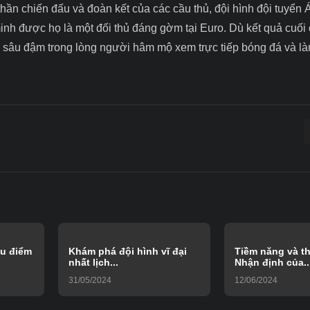
hần chiến đấu và đoàn kết của các cầu thủ, đội hình đội tuyển 
nh được họ là một đối thủ đáng gờm tại Euro. Dù kết quả cuối 
 ấn sâu đậm trong lòng người hâm mộ xem
trực tiếp bóng đá
và là
ều điểm
Khám phá đội hình vĩ đại
Tiềm năng và t
nhất lịch...
Nhận định của..
31/05/2024
12/06/2024