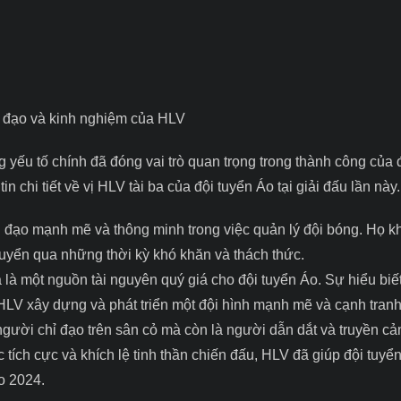
 đạo và kinh nghiệm của HLV
yếu tố chính đã đóng vai trò quan trọng trong thành công của 
in chi tiết về vị HLV tài ba của đội tuyển Áo tại giải đấu lần này.
 đạo mạnh mẽ và thông minh trong việc quản lý đội bóng. Họ kh
tuyển qua những thời kỳ khó khăn và thách thức.
là một nguồn tài nguyên quý giá cho đội tuyển Áo. Sự hiểu biế
 HLV xây dựng và phát triển một đội hình mạnh mẽ và cạnh tranh
người chỉ đạo trên sân cỏ mà còn là người dẫn dắt và truyền c
c tích cực và khích lệ tinh thần chiến đấu, HLV đã giúp đội tuy
o 2024.