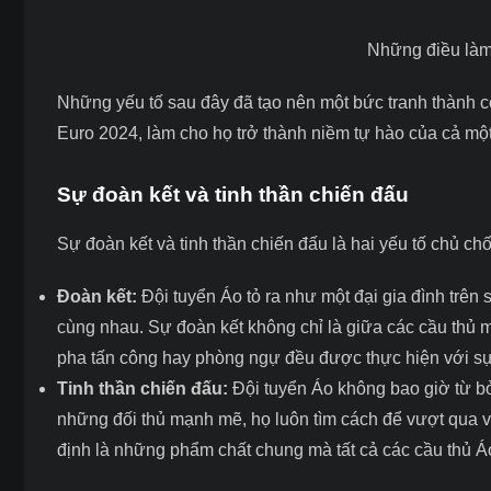
Những điều làm
Những yếu tố sau đây đã tạo nên một bức tranh thành c
Euro 2024
, làm cho họ trở thành niềm tự hào của cả m
Sự đoàn kết và tinh thần chiến đấu
Sự đoàn kết và tinh thần chiến đấu là hai yếu tố chủ ch
Đoàn kết:
Đội tuyển Áo tỏ ra như một đại gia đình trên
cùng nhau. Sự đoàn kết không chỉ là giữa các cầu thủ m
pha tấn công hay phòng ngự đều được thực hiện với sự h
Tinh thần chiến đấu:
Đội tuyển Áo không bao giờ từ bỏ 
những đối thủ mạnh mẽ, họ luôn tìm cách để vượt qua và
định là những phẩm chất chung mà tất cả các cầu thủ Áo