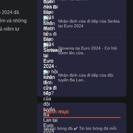
o 2024
đã
iệm và những
Nhận định cửa đi tiếp của Serbia
tại Euro 2024
và niềm tự
Slovenia tại Euro 2024 - Cơ hội
vươn lên cửa...
Nhận định cửa đi tiếp của đội
tuyển Ba Lan...
Danh mục
Tin tức bóng đá ✔️ Tin tức bóng đá mỗi