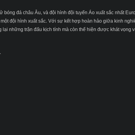
sử bóng đá châu Âu, và
đội hình đội tuyển Áo xuất sắc nhất Eur
ột đội hình xuất sắc. Với sự kết hợp hoàn hảo giữa kinh ngh
g lại những trận đấu kịch tính mà còn thể hiện được khát vọng 
.