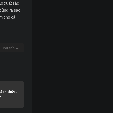
Áo xuất sắc
cùng ra sao,
m cho cả
Bài tiếp →
hách thức:
.