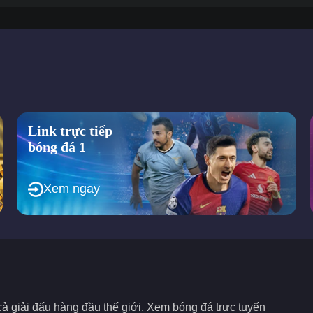
Link trực tiếp
bóng đá 1
Xem ngay
 cả giải đấu hàng đầu thế giới. Xem bóng đá trực tuyến