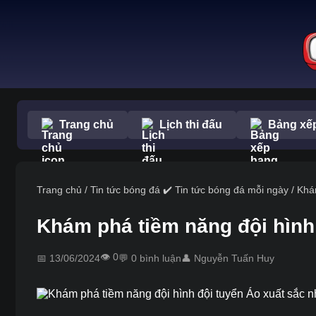
Trang chủ
Lịch thi đấu
Bảng xế
Trang chủ
/
Tin tức bóng đá ✔️ Tin tức bóng đá mỗi ngày
/
Khám
Khám phá tiềm năng đội hình 
👁️ 0
📅 13/06/2024
💬 0 bình luận
👤 Nguyễn Tuấn Huy