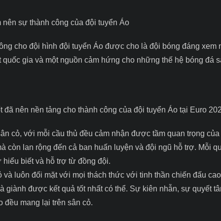
 nên sự thành công của đội tuyển Áo
ông cho đội hình đội tuyển Áo được cho là
đội bóng đáng xem n
ột quốc gia và một nguồn cảm hứng cho những thế hệ bóng đá s
ốt đã nên nền tảng cho thành công của đội tuyển Áo tại Euro 20
 sân cỏ, với mỗi cầu thủ đều cảm nhận được tầm quan trọng của 
à còn lan rộng đến cả ban huấn luyện và đội ngũ hỗ trợ. Mỗi qu
iểu biết và hỗ trợ từ đồng đội.
và luôn đối mặt với mọi thách thức với tinh thần chiến đấu ca
 giành được kết quả tốt nhất có thể. Sự kiên nhẫn, sự quyết t
 đều mang lại trên sân cỏ.