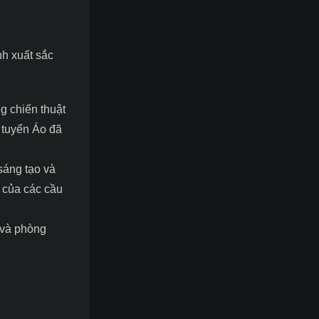
nh xuất sắc
g chiến thuật
 tuyển Áo đã
sáng tạo và
t của các cầu
 và phòng