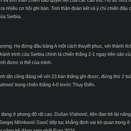
n và tinh thần chiến đấu quyết liệt của các cầu thủ. Họ sở hữu 
ra nhiều cơ hội ghi bàn. Tinh thần đoàn kết và ý chí chiến đấu 
ủa Serbia.
 tượng. Họ đứng đầu bảng A một cách thuyết phục, với thành tích
g hành trình của Serbia chính là chiến thắng 2-1 ngay trên sân 
nh được vị thế của mình.
ạnh tấn công đáng nể với 23 bàn thắng ghi được, đứng thứ 2 to
lahović trong chiến thắng 4-0 trước Thụy Điển.
ang ở phong độ rất cao. Dušan Vlahović, tiền đạo trẻ tài năng
rgej Milinković-Savić tiếp tục khẳng định vai trò quan trọng ở
ài năng trẻ đáng xem nhất Euro 2024
.