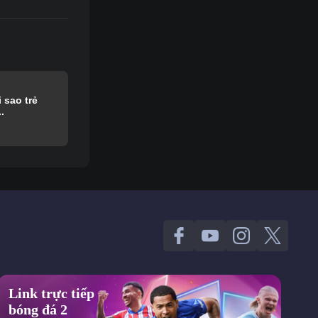
 sao trẻ
.
Link trực tiếp
bóng đá 2