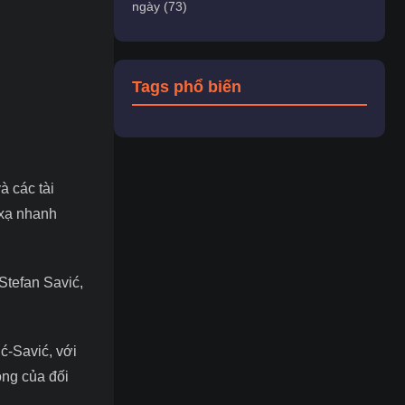
ngày (73)
Tags phổ biến
à các tài
 xạ nhanh
Stefan Savić,
ć-Savić, với
ông của đối