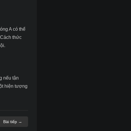
bóng A có thể
. Cách thức
ội.
g nếu tận
một hiện tượng
Bài tiếp →