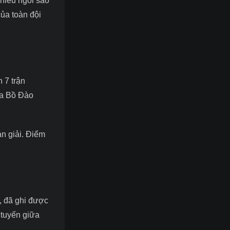
nhiều ngôi sao
của toàn đội
 7 trận
của Bồ Đào
àn giải. Điểm
, đã ghi được
 tuyến giữa