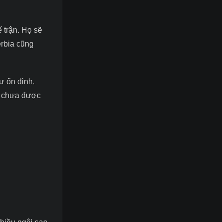
 trận. Họ sẽ
erbia cũng
ự ổn định,
òn chưa được