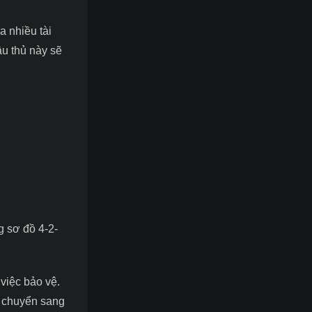
a nhiều tài
ầu thủ này sẽ
g sơ đồ 4-2-
 việc bảo vệ.
i chuyển sang