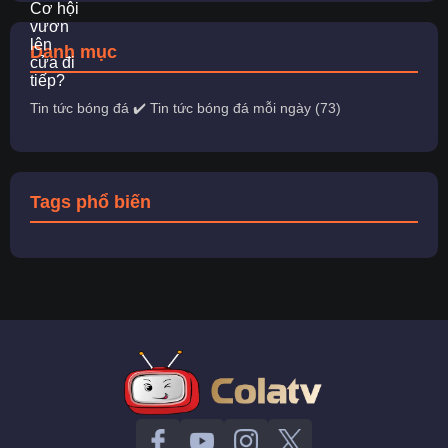
Danh mục
Tin tức bóng đá ✔️ Tin tức bóng đá mỗi ngày (73)
Tags phổ biến