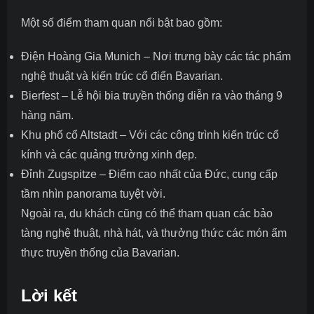
Một số điểm tham quan nổi bật bao gồm:
Điện Hoàng Gia Munich – Nơi trưng bày các tác phẩm
nghệ thuật và kiến trúc cổ điển Bavarian.
Bierfest – Lễ hội bia truyền thống diễn ra vào tháng 9
hàng năm.
Khu phố cổ Altstadt – Với các công trình kiến trúc cổ
kính và các quảng trường xinh đẹp.
Đỉnh Zugspitze – Điểm cao nhất của Đức, cung cấp
tầm nhìn panorama tuyệt vời.
Ngoài ra, du khách cũng có thể tham quan các bảo
tàng nghệ thuật, nhà hát, và thưởng thức các món ẩm
thực truyền thống của Bavarian.
Lời kết