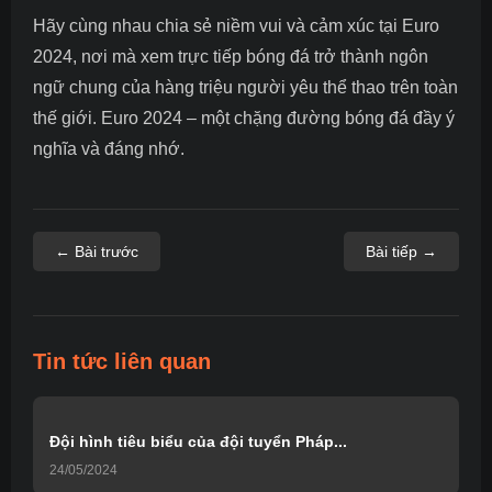
Hãy cùng nhau chia sẻ niềm vui và cảm xúc tại Euro
2024, nơi mà xem
trực tiếp bóng đá
trở thành ngôn
ngữ chung của hàng triệu người yêu thể thao trên toàn
thế giới. Euro 2024 – một chặng đường bóng đá đầy ý
nghĩa và đáng nhớ.
← Bài trước
Bài tiếp →
Tin tức liên quan
Đội hình tiêu biểu của đội tuyển Pháp...
24/05/2024