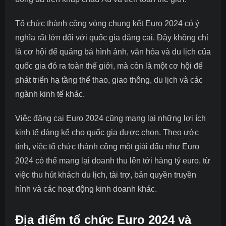
Tổ chức thành công vòng chung kết Euro 2024 có ý
nghĩa rất lớn đối với quốc gia đăng cai. Đây không chỉ
là cơ hội để quảng bá hình ảnh, văn hóa và du lịch của
quốc gia đó ra toàn thế giới, mà còn là một cơ hội để
phát triển hạ tầng thể thao, giao thông, du lịch và các
ngành kinh tế khác.
Việc đăng cai Euro 2024 cũng mang lại những lợi ích
kinh tế đáng kể cho quốc gia được chọn. Theo ước
tính, việc tổ chức thành công một giải đấu như Euro
2024 có thể mang lại doanh thu lên tới hàng tỷ euro, từ
việc thu hút khách du lịch, tài trợ, bản quyền truyền
hình và các hoạt động kinh doanh khác.
Địa điểm tổ chức Euro 2024 và