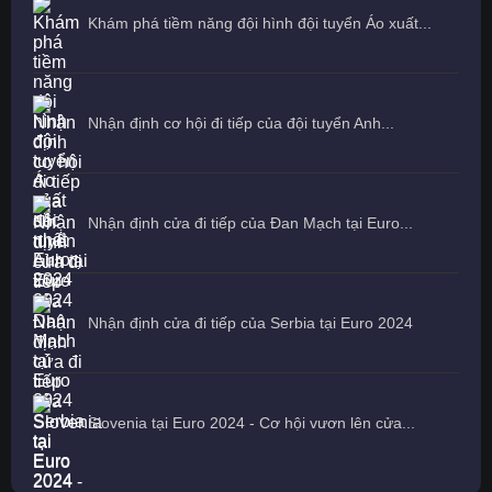
Khám phá tiềm năng đội hình đội tuyển Áo xuất...
Nhận định cơ hội đi tiếp của đội tuyển Anh...
Nhận định cửa đi tiếp của Đan Mạch tại Euro...
Nhận định cửa đi tiếp của Serbia tại Euro 2024
Slovenia tại Euro 2024 - Cơ hội vươn lên cửa...