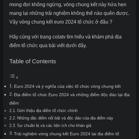
mong đợi không ngừng, vòng chung kết này hứa hẹn
mang lại những trải nghiệm không thể nào quên được.
Vậy
vòng chung kết euro 2024 tổ chức ở đâu
?
Hãy cùng với trang
colatv
tìm hiểu và khám phá địa
điểm tổ chức qua bài viết dưới đây.
Table of Contents
Euro 2024 và ý nghĩa của việc tổ chức vòng chung kết
Địa điểm tổ chức Euro 2024 và những điểm độc đáo tại địa
điểm
Giới thiệu địa điểm tổ chức chính
Những đặc điểm nổi bật và độc đáo của địa điểm này
Sự chuẩn bị và các tiện ích cho khán giả
Trải nghiệm vòng chung kết Euro 2024 tại địa điểm tổ