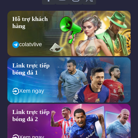
Hỗ trợ khách
hàng
colatvlive
Link trực tiếp
bóng đá 1
Xem ngay
Link trực tiếp
bóng đá 2
Xem ngay