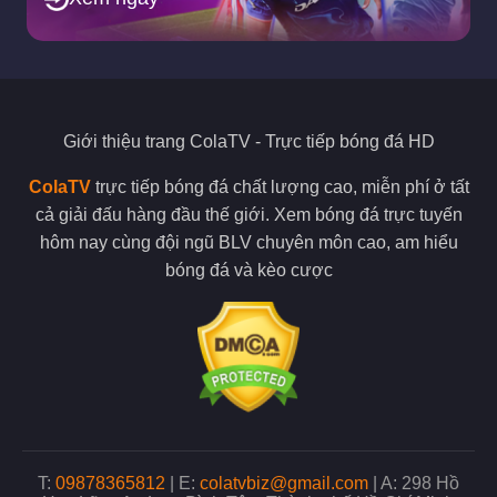
Giới thiệu trang
ColaTV
- Trực tiếp bóng đá HD
ColaTV
trực tiếp bóng đá chất lượng cao, miễn phí ở tất
cả giải đấu hàng đầu thế giới. Xem bóng đá trực tuyến
hôm nay cùng đội ngũ BLV chuyên môn cao, am hiểu
bóng đá và kèo cược
T:
09878365812
|
E:
colatvbiz@gmail.com
|
A:
298 Hồ