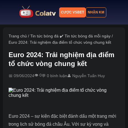
CƯỢC VSBET
NHẬN KM
Trang chủ
Trang chủ
/
Tin tức bóng đá ✔️ Tin tức bóng đá mỗi ngày
/
Euro 2024: Trải nghiệm địa điểm tổ chức vòng chung kết
Lịch thi đấu
Euro 2024: Trải nghiệm địa điểm
Bảng xếp hạng
tổ chức vòng chung kết
Kết quả
👁️ 0
📅 09/06/2024
💬 0 bình luận
👤 Nguyễn Tuấn Huy
Nhận định
Tin tức
Euro 2024 – sự kiện đặc biệt đánh dấu một trang mới
trong lịch sử bóng đá châu Âu. Với sự kỳ vọng và