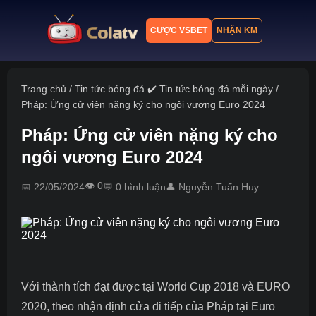
CƯỢC VSBET
NHẬN KM
Trang chủ
Trang chủ
/
Tin tức bóng đá ✔️ Tin tức bóng đá mỗi ngày
/
Pháp: Ứng cử viên nặng ký cho ngôi vương Euro 2024
Lịch thi đấu
Pháp: Ứng cử viên nặng ký cho
Bảng xếp hạng
ngôi vương Euro 2024
Kết quả
👁️ 0
📅 22/05/2024
💬 0 bình luận
👤 Nguyễn Tuấn Huy
Nhận định
Tin tức
Với thành tích đạt được tại World Cup 2018 và EURO
2020, theo
nhận định cửa đi tiếp của Pháp tại Euro