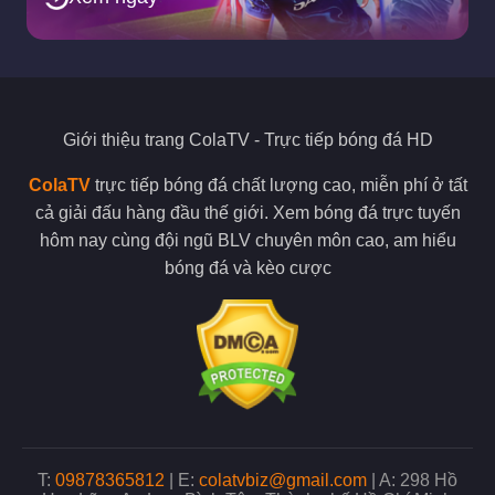
Giới thiệu trang
ColaTV
- Trực tiếp bóng đá HD
ColaTV
trực tiếp bóng đá chất lượng cao, miễn phí ở tất
cả giải đấu hàng đầu thế giới. Xem bóng đá trực tuyến
hôm nay cùng đội ngũ BLV chuyên môn cao, am hiểu
bóng đá và kèo cược
T:
09878365812
|
E:
colatvbiz@gmail.com
|
A:
298 Hồ