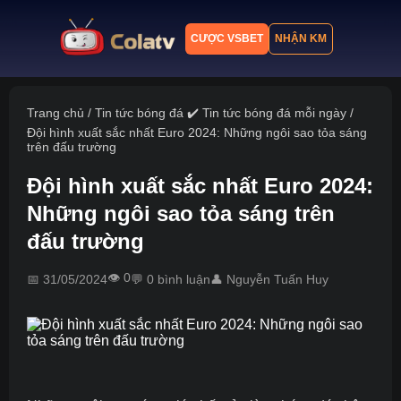
CƯỢC VSBET
NHẬN KM
Trang chủ
Trang chủ
/
Tin tức bóng đá ✔️ Tin tức bóng đá mỗi ngày
/
Đội hình xuất sắc nhất Euro 2024: Những ngôi sao tỏa sáng
Lịch thi đấu
trên đấu trường
Bảng xếp hạng
Đội hình xuất sắc nhất Euro 2024:
Những ngôi sao tỏa sáng trên
Kết quả
đấu trường
Nhận định
👁️ 0
Tin tức
📅 31/05/2024
💬 0 bình luận
👤 Nguyễn Tuấn Huy