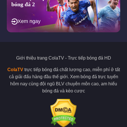
bóng đá 2
Xem ngay
Giới thiệu trang
ColaTV
- Trực tiếp bóng đá HD
ColaTV
trực tiếp bóng đá chất lượng cao, miễn phí ở tất
cả giải đấu hàng đầu thế giới. Xem bóng đá trực tuyến
hôm nay cùng đội ngũ BLV chuyên môn cao, am hiểu
bóng đá và kèo cược