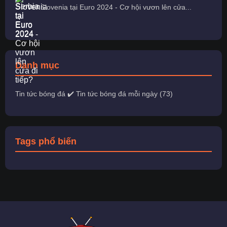
Slovenia tại Euro 2024 - Cơ hội vươn lên cửa...
Danh mục
Tin tức bóng đá ✔️ Tin tức bóng đá mỗi ngày (73)
Tags phổ biến