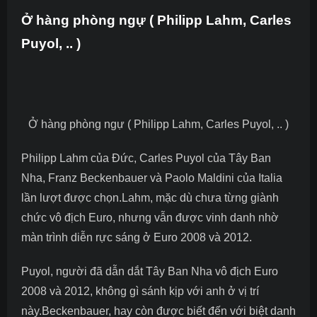
Ở hàng phòng ngự ( Philipp Lahm, Carles
Puyol, .. )
Ở hàng phòng ngự ( Philipp Lahm, Carles Puyol, .. )
Philipp Lahm của Đức, Carles Puyol của Tây Ban
Nha, Franz Beckenbauer và Paolo Maldini của Italia
lần lượt được chọn.Lahm, mặc dù chưa từng giành
chức vô địch Euro, nhưng vẫn được vinh danh nhờ
màn trình diễn rực sáng ở Euro 2008 và 2012.
Puyol, người đã dẫn dắt Tây Ban Nha vô địch Euro
2008 và 2012, không gì sánh kịp với anh ở vị trí
này.Beckenbauer, hay còn được biết đến với biệt danh