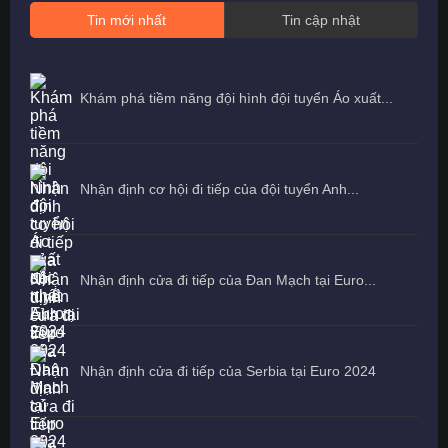
Tin mới nhất
Tin cập nhật
Khám phá tiềm năng đội hình đội tuyển Áo xuất...
Nhận định cơ hội đi tiếp của đội tuyển Anh...
Nhận định cửa đi tiếp của Đan Mạch tại Euro...
Nhận định cửa đi tiếp của Serbia tại Euro 2024