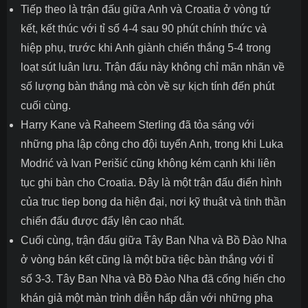
Tiếp theo là trận đấu giữa Anh và Croatia ở vòng tứ
kết, kết thúc với tỉ số 4-4 sau 90 phút chính thức và
hiệp phụ, trước khi Anh giành chiến thắng 5-4 trong
loạt sút luân lưu. Trận đấu này không chỉ mãn nhãn về
số lượng bàn thắng mà còn về sự kịch tính đến phút
cuối cùng.
Harry Kane và Raheem Sterling đã tỏa sáng với
những pha lập công cho đội tuyển Anh, trong khi Luka
Modrić và Ivan Perišić cũng không kém cạnh khi liên
tục ghi bàn cho Croatia. Đây là một trận đấu điển hình
của truc tiep bong da hiện đại, nơi kỹ thuật và tinh thần
chiến đấu được đẩy lên cao nhất.
Cuối cùng, trận đấu giữa Tây Ban Nha và Bồ Đào Nha
ở vòng bán kết cũng là một bữa tiệc bàn thắng với tỉ
số 3-3. Tây Ban Nha và Bồ Đào Nha đã cống hiến cho
khán giả một màn trình diễn hấp dẫn với những pha