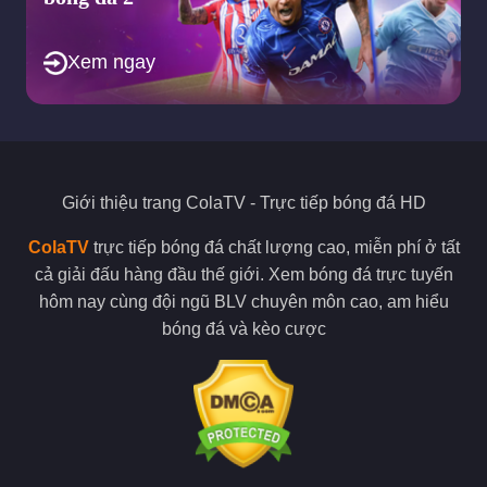
Xem ngay
Giới thiệu trang
ColaTV
- Trực tiếp bóng đá HD
ColaTV
trực tiếp bóng đá chất lượng cao, miễn phí ở tất
cả giải đấu hàng đầu thế giới. Xem bóng đá trực tuyến
hôm nay cùng đội ngũ BLV chuyên môn cao, am hiểu
bóng đá và kèo cược