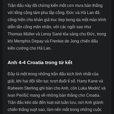
Trận đấu này đã chứng kiến một cơn mưa bàn thắng
với tổng cộng tám pha lập công. Đức và Hà Lan đã
cống hiến cho khán giả
truc tiep bong da
một màn trình
diễn tấn công mãn nhãn, với các ngôi sao như
Thomas Müller và Leroy Sané tỏa sáng cho Đức, trong
khi Memphis Depay và Frenkie de Jong chiến đấu
kiên cường cho Hà Lan.
Anh 4-4 Croatia trong tứ kết
Đây là một trong những trận đấu kịch tính nhất của
giải, khi hai đội liên tục rượt đuổi tỉ số. Harry Kane và
Raheem Sterling ghi bàn cho Anh, còn Luka Modrić và
Ivan Perišić mang về những bàn thắng cho Croatia.
Trận đấu kéo dài đến loạt sút luân lưu, nơi Anh giành
chiến thắng suýt sao, làm nên một trong những cuộc