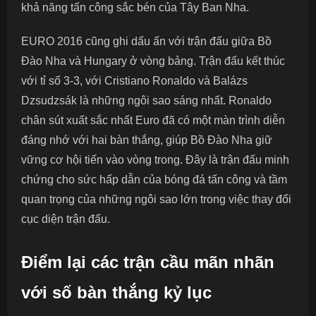
khả năng tấn công sắc bén của Tây Ban Nha.
EURO 2016 cũng ghi dấu ấn với trận đấu giữa Bồ
Đào Nha và Hungary ở vòng bảng. Trận đấu kết thúc
với tỉ số 3-3, với Cristiano Ronaldo và Balázs
Dzsudzsák là những ngôi sao sáng nhất. Ronaldo
chân sút xuất sắc nhất Euro
đã có một màn trình diễn
đáng nhớ với hai bàn thắng, giúp Bồ Đào Nha giữ
vững cơ hội tiến vào vòng trong. Đây là trận đấu minh
chứng cho sức hấp dẫn của bóng đá tấn công và tầm
quan trọng của những ngôi sao lớn trong việc thay đổi
cục diện trận đấu.
Điểm lại các trận cầu mãn nhãn
với số bàn thắng kỷ lục