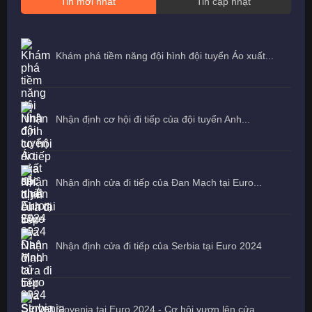
Tin mới nhất
Tin cập nhật
Khám phá tiềm năng đội hình đội tuyển Áo xuất...
Nhận định cơ hội đi tiếp của đội tuyển Anh...
Nhận định cửa đi tiếp của Đan Mạch tại Euro...
Nhận định cửa đi tiếp của Serbia tại Euro 2024
Slovenia tại Euro 2024 - Cơ hội vươn lên cửa...