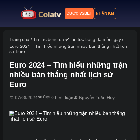
CƯỢC VSBET
NHẬN KM
Trang chủ
Trang chủ
/
Tin tức bóng đá ✔️ Tin tức bóng đá mỗi ngày
/
Euro 2024 – Tìm hiểu những trận nhiều bàn thắng nhất lịch
Lịch thi đấu
sử Euro
Bảng xếp hạng
Euro 2024 – Tìm hiểu những trận
nhiều bàn thắng nhất lịch sử
Kết quả
Euro
Nhận định
👁️ 0
Tin tức
📅 07/06/2024
💬 0 bình luận
👤 Nguyễn Tuấn Huy