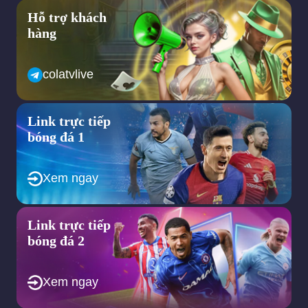
Hỗ trợ khách
hàng
colatvlive
Link trực tiếp
bóng đá 1
Xem ngay
Link trực tiếp
bóng đá 2
Xem ngay