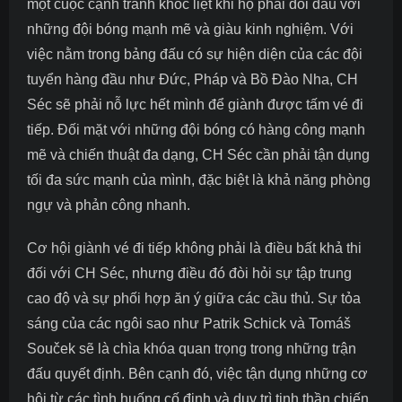
một cuộc cạnh tranh khốc liệt khi họ phải đối đầu với
những đội bóng mạnh mẽ và giàu kinh nghiệm. Với
việc nằm trong bảng đấu có sự hiện diện của các đội
tuyển hàng đầu như Đức, Pháp và Bồ Đào Nha, CH
Séc sẽ phải nỗ lực hết mình để giành được tấm vé đi
tiếp. Đối mặt với những đội bóng có hàng công mạnh
mẽ và chiến thuật đa dạng, CH Séc cần phải tận dụng
tối đa sức mạnh của mình, đặc biệt là khả năng phòng
ngự và phản công nhanh.
Cơ hội giành vé đi tiếp không phải là điều bất khả thi
đối với CH Séc, nhưng điều đó đòi hỏi sự tập trung
cao độ và sự phối hợp ăn ý giữa các cầu thủ. Sự tỏa
sáng của các ngôi sao như Patrik Schick và Tomáš
Souček sẽ là chìa khóa quan trọng trong những trận
đấu quyết định. Bên cạnh đó, việc tận dụng những cơ
hội từ các tình huống cố định và duy trì tinh thần chiến