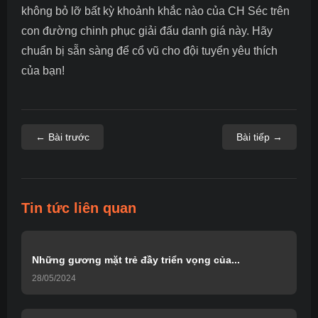
không bỏ lỡ bất kỳ khoảnh khắc nào của CH Séc trên
con đường chinh phục giải đấu danh giá này. Hãy
chuẩn bị sẵn sàng để cổ vũ cho đội tuyển yêu thích
của bạn!
← Bài trước
Bài tiếp →
Tin tức liên quan
Những gương mặt trẻ đầy triển vọng của...
28/05/2024