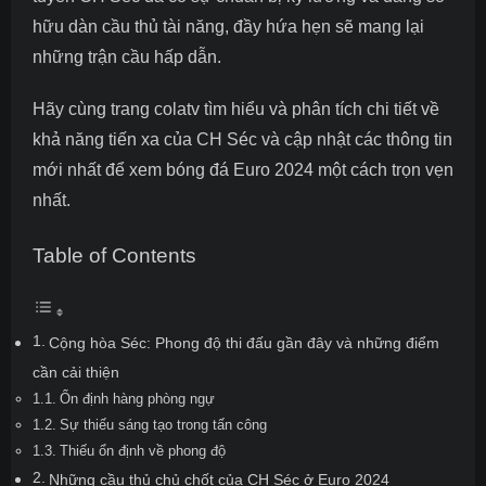
hữu dàn cầu thủ tài năng, đầy hứa hẹn sẽ mang lại
những trận cầu hấp dẫn.
Hãy cùng trang
colatv
tìm hiểu và phân tích chi tiết về
khả năng tiến xa của CH Séc và cập nhật các thông tin
mới nhất để xem bóng đá Euro 2024 một cách trọn vẹn
nhất.
Table of Contents
Cộng hòa Séc: Phong độ thi đấu gần đây và những điểm
cần cải thiện
Ổn định hàng phòng ngự
Sự thiếu sáng tạo trong tấn công
Thiếu ổn định về phong độ
Những cầu thủ chủ chốt của CH Séc ở Euro 2024