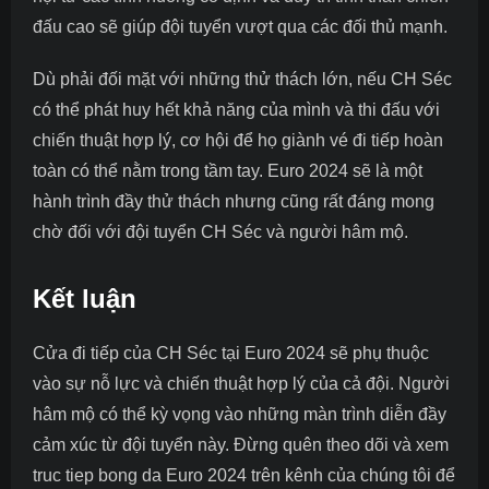
đấu cao sẽ giúp đội tuyển vượt qua các đối thủ mạnh.
Dù phải đối mặt với những thử thách lớn, nếu CH Séc
có thể phát huy hết khả năng của mình và thi đấu với
chiến thuật hợp lý, cơ hội để họ giành vé đi tiếp hoàn
toàn có thể nằm trong tầm tay. Euro 2024 sẽ là một
hành trình đầy thử thách nhưng cũng rất đáng mong
chờ đối với đội tuyển CH Séc và người hâm mộ.
Kết luận
Cửa đi tiếp của CH Séc tại Euro 2024 sẽ phụ thuộc
vào sự nỗ lực và chiến thuật hợp lý của cả đội. Người
hâm mộ có thể kỳ vọng vào những màn trình diễn đầy
cảm xúc từ đội tuyển này. Đừng quên theo dõi và xem
truc tiep bong da
Euro 2024 trên kênh của chúng tôi để