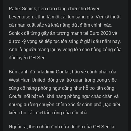
Patrik Schick, tiền đạo đang chơi cho Bayer
Leverkusen, cũng là một cái tên sáng giá. Với kỹ thuật
cá nhân xuất sắc và khả năng dứt điểm chính xác,
Schick đã từng gây ấn tượng mạnh tại Euro 2020 và
được kỳ vọng sẽ tiếp tục tỏa sáng ở giải đấu năm nay.
Anh là người mang lại hy vọng lớn cho hàng công của
đội tuyển CH Séc.
Bên cạnh đó, Vladimir Coufal, hậu vệ cánh phải của
West Ham United, đóng vai trò quan trọng trong việc
củng cố hàng phòng ngự cũng như hỗ trợ tấn công.
Coufal nổi bật với khả năng phòng ngự chắc chắn và
những đường chuyền chính xác từ cánh phải, tạo điều
kiện cho các đợt tấn công của đội nhà.
Ngoài ra, theo
nhận định cửa đi tiếp của CH Séc tại