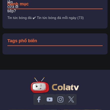
Danh mục
Tin tức bóng đá ✔️ Tin tức bóng đá mỗi ngày (73)
Tags phổ biến