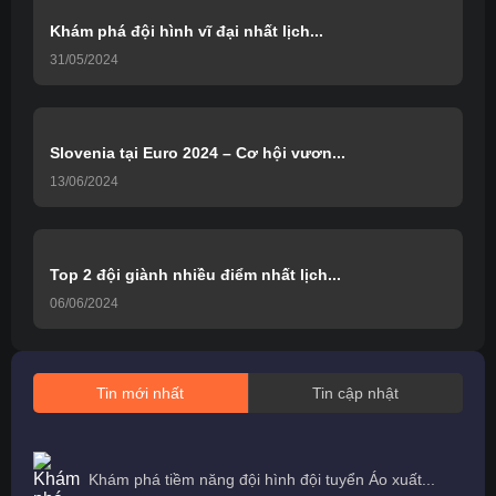
Khám phá đội hình vĩ đại nhất lịch...
31/05/2024
Slovenia tại Euro 2024 – Cơ hội vươn...
13/06/2024
Top 2 đội giành nhiều điểm nhất lịch...
06/06/2024
Tin mới nhất
Tin cập nhật
Khám phá tiềm năng đội hình đội tuyển Áo xuất...