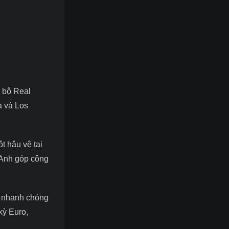
 bộ Real
a và Los
t hậu vệ tại
 Anh góp công
à nhanh chóng
kỳ Euro,