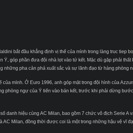
aldini bắt đầu khẳng định vị thế của mình trong làng
truc tiep b
yển Ý, góp phần đưa đội nhà lọt vào tứ kết. Mặc dù gặp phải thất 
ng những pha cản phá xuất sắc và sự lãnh đạo từ hàng phòng 
hế của mình. Ở Euro 1996, anh góp mặt trong đội hình của Azzurr
hàng phòng ngự của Ý tiến vào bán kết, trước khi phải dừng bướ
 số danh hiệu cùng AC Milan, bao gồm 7 chức vô địch Serie A v
AC Milan, đồng thời được coi là một trong những hậu vệ vĩ đạ