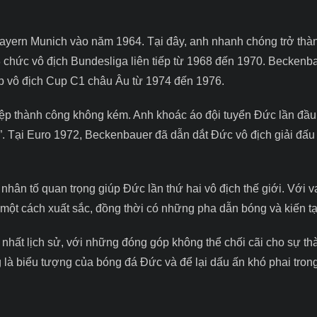
ayern Munich vào năm 1964. Tại đây, anh nhanh chóng trở thàn
 chức vô địch Bundesliga liên tiếp từ 1968 đến 1970. Beckenb
iếp vô địch Cup C1 châu Âu từ 1974 đến 1976.
iệp thành công không kém. Anh khoác áo đội tuyển Đức lần đầu
”. Tại Euro 1972, Beckenbauer đã dẫn dắt Đức vô địch giải đấu
hân tố quan trọng giúp Đức lần thứ hai vô địch thế giới. Với va
 một cách xuất sắc, đồng thời có những pha dẫn bóng và kiến t
 nhất lịch sử, với những đóng góp không thể chối cãi cho sự t
là biểu tượng của bóng đá Đức và để lại dấu ấn khó phai tron