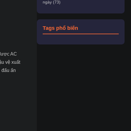
ngày (73)
Tags phổ biến
 được AC
u vệ xuất
n đấu ấn