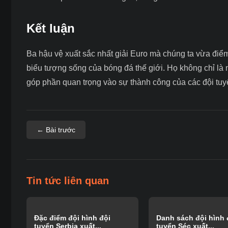
Kết luận
Ba hậu vệ xuất sắc nhất giải Euro mà chúng ta vừa đi
biểu tượng sống của bóng đá thế giới. Họ không chỉ là 
góp phần quan trọng vào sự thành công của các đội tuy
← Bài trước
Tin tức liên quan
Đặc điểm đội hình đội
Danh sách đội hình 
tuyển Serbia xuất...
tuyển Séc xuất...