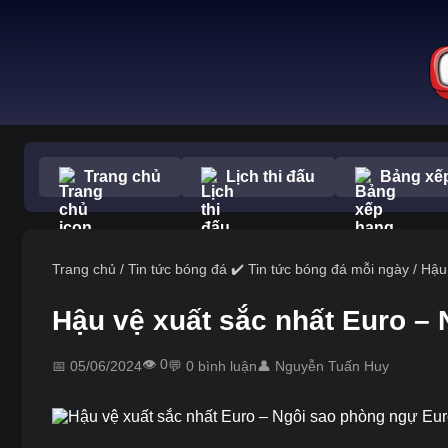
Trang chủ
Lịch thi đấu
Bảng xế
Trang chủ
/
Tin tức bóng đá ✔️ Tin tức bóng đá mỗi ngày
/
Hậu
Hậu vệ xuất sắc nhất Euro –
👁️ 0
📅 05/06/2024
💬 0 bình luận
👤 Nguyễn Tuấn Huy