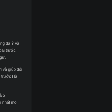
ong da
Ý và
bại trước
ngự.
i và giúp đội
c trước Hà
à 5
i nhất mọi