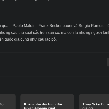
ểm qua – Paolo Maldini, Franz Beckenbauer và Sergio Ramos – 
những cầu thủ xuất sắc trên sân cỏ, mà còn là những người lãnh
ển quốc gia cũng như câu lạc bộ.
đội
Khám phá đội hình đội
Thụy Sĩ tại Eur
tuyển Albania xuất...
giá cơ...