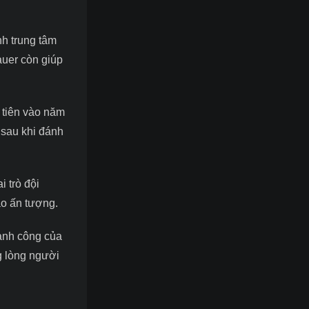
h trung tâm
auer còn giúp
 tiên vào năm
 sau khi đánh
i trò đội
ạo ấn tượng.
hành công của
g lòng người