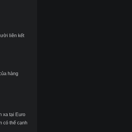
ười liên kết
 của hàng
n xa tại Euro
n có thể cạnh