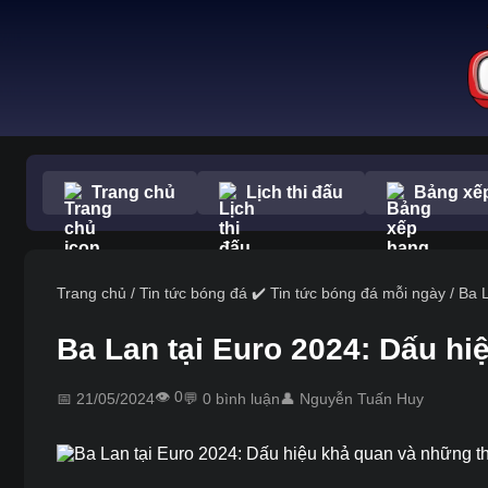
Trang chủ
Lịch thi đấu
Bảng xế
Trang chủ
/
Tin tức bóng đá ✔️ Tin tức bóng đá mỗi ngày
/
Ba L
Ba Lan tại Euro 2024: Dấu h
👁️ 0
📅 21/05/2024
💬 0 bình luận
👤 Nguyễn Tuấn Huy