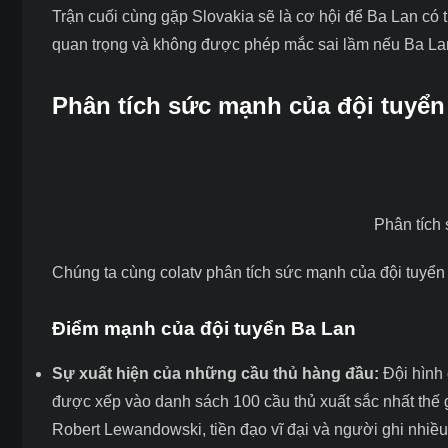
Trận cuối cùng gặp Slovakia sẽ là cơ hội để Ba Lan có t
quan trọng và không được phép mắc sai lầm nếu Ba Lan 
Phân tích sức mạnh của đội tuyển
Phân tích
Chúng ta cùng colatv phân tích sức mạnh của đội tuyển
Điểm mạnh của đội tuyển Ba Lan
Sự xuất hiện của những cầu thủ hàng đầu:
Đội hình 
được xếp vào danh sách 100 cầu thủ xuất sắc nhất thế g
Robert Lewandowski, tiền đạo vĩ đại và người ghi nhiều