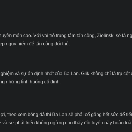
yên môn cao. Với vai trò trung tâm tấn công, Zielinski sẽ là ng
ợp nguy hiểm để tấn công đối thủ.
ghiệm và sự ổn định nhất của Ba Lan. Glik không chỉ là trụ cột
ng những tình huống cố định.
ợi, theo
xem bóng đá
thì Ba Lan sẽ phải cố gắng hết sức để tiế
 và sự phát triển không ngừng cho thấy đội tuyển này hoàn toà