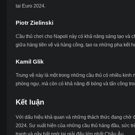
tại Euro 2024.
Piotr Zielinski
Cầu thủ chơi cho Napoli này có khả năng sáng tạo và chu
giữa hàng tiền vệ và hàng công, tạo ra những pha kết h
Kamil Glik
Trung vệ này là một trong những cầu thủ có nhiều kinh n
phòng ngự, mà còn có khả năng đi bóng và tấn công tro
Kết luận
Với dấu hiệu khả quan và những thách thức đang chờ đ
2024. Sự xuất hiện của những cầu thủ hàng đầu, sức trẻ
tranh và gây bất ngờ tại giải đấu lớn nhất Châu Âu.