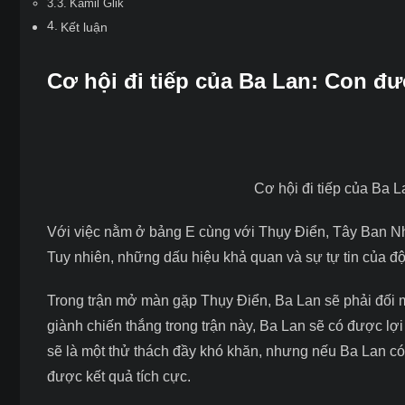
Kamil Glik
Kết luận
Cơ hội đi tiếp của Ba Lan: Con 
Cơ hội đi tiếp của Ba
Với việc nằm ở bảng E cùng với Thụy Điển, Tây Ban Nha
Tuy nhiên, những dấu hiệu khả quan và sự tự tin của đội
Trong trận mở màn gặp Thụy Điển, Ba Lan sẽ phải đối mặ
giành chiến thắng trong trận này, Ba Lan sẽ có được lợi
sẽ là một thử thách đầy khó khăn, nhưng nếu Ba Lan có 
được kết quả tích cực.