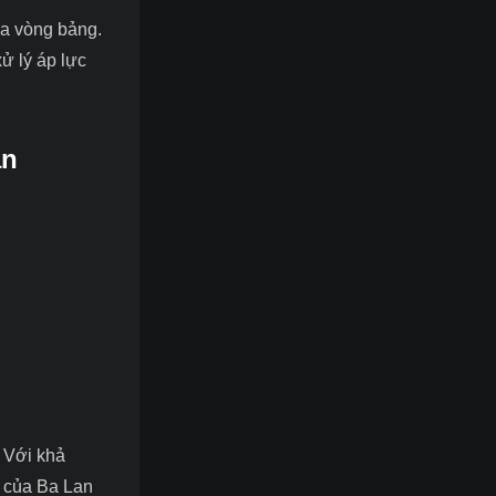
ua vòng bảng.
ử lý áp lực
an
. Với khả
m của Ba Lan