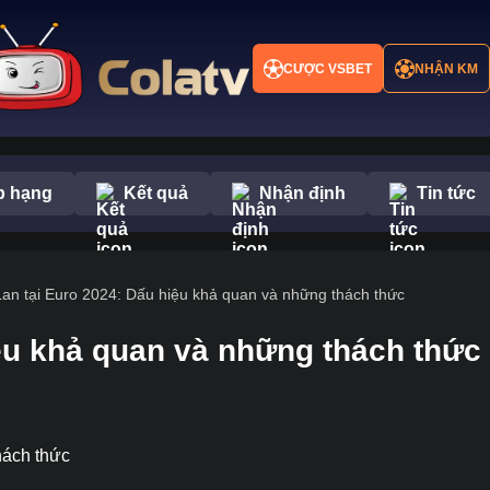
CƯỢC VSBET
NHẬN KM
p hạng
Kết quả
Nhận định
Tin tức
an tại Euro 2024: Dấu hiệu khả quan và những thách thức
iệu khả quan và những thách thức