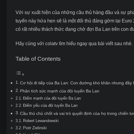
Với sự xuất hiện của những cầu thủ hàng đầu và sự ph
tuyển này hứa hẹn sẽ là một đối thủ đáng gờm tại Euro 
có rất nhiều thách thức đang chờ đợi Ba Lan trên con đư
Hãy cùng với
colatv
tìm hiểu ngay qua bài viết sau nhé.
Table of Contents
Cơ hội đi tiếp của Ba Lan: Con đường khó khăn nhưng đầy 
Phân tích sức mạnh của đội tuyển Ba Lan
Điểm mạnh của đội tuyển Ba Lan
Điểm yếu của đội tuyển Ba Lan
Cầu thủ chủ chốt và vai trò quyết định của họ trong chiến l
Robert Lewandowski
Piotr Zielinski