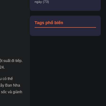
ngày (73)
Tags phổ biến
suất đi tiếp.
24.
u có thể
 Tây Ban Nha
 sốc và giành