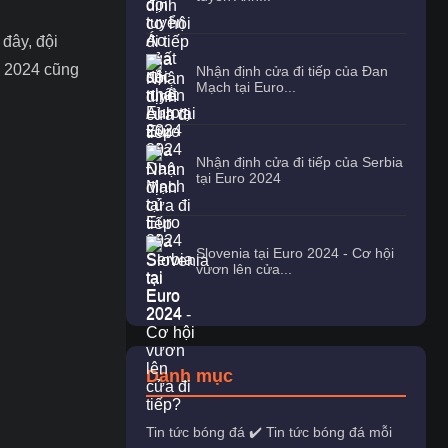
đây, đội
o 2024
cũng
Nhận định cửa đi tiếp của Đan
Mạch tại Euro...
Nhận định cửa đi tiếp của Serbia
tại Euro 2024
Slovenia tại Euro 2024 - Cơ hội
vươn lên cửa...
Danh mục
Tin tức bóng đá ✔️ Tin tức bóng đá mỗi