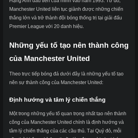
Hạng Anh đầu tiên của mình vào năm 1993. Từ đó,
Manchester United liên tục giành được những chiến
thắng lớn và trở thành đội bóng thống trị tại giải đấu
Premier League với 20 danh hiệu.
Những yếu tố tạo nên thành công
của Manchester United
Theo trực tiếp bóng đá dưới đây là những yếu tố tạo
nên sự thành công của Manchester United:
Định hướng và tâm lý chiến thắng
Một trong những yếu tố quan trọng nhất tạo nên thành
công của Manchester United chính là định hướng và
tâm lý chiến thắng của các cầu thủ. Tại Quỷ đỏ, mỗi