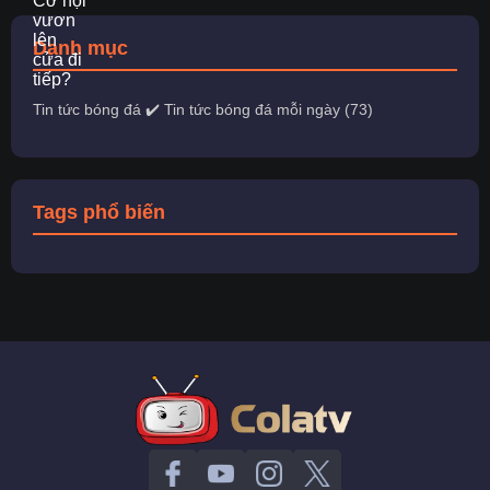
Danh mục
Tin tức bóng đá ✔️ Tin tức bóng đá mỗi ngày (73)
Tags phổ biến