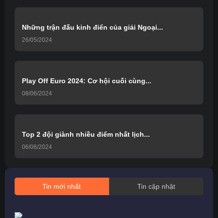
Những trận đấu kinh điển của giải Ngoại...
26/05/2024
Play Off Euro 2024: Cơ hội cuối cùng...
08/06/2024
Top 2 đội giành nhiều điểm nhất lịch...
06/06/2024
Tin mới nhất
Tin cập nhật