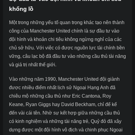
khổng lồ
Một trong những yếu tố quan trọng khác tạo nên thành
công của Manchester United chính là sự đầu tư vào
đội hình và khoản chi tiêu không ngừng nghỉ của các
chủ sở hữu. Với việc có được nguồn lực tài chính bền
vững, câu lạc bộ đã đầu tư vào những cầu thủ tài năng
và giá trị nhất thế giới.
Vào những năm 1990, Manchester United
đội giành
được nhiều điểm nhất lịch sử Ngoại Hạng Anh
đã
chiêu mộ những cầu thủ như Eric Cantona, Roy
Keane, Ryan Giggs hay David Beckham, chỉ để kể
đến vài cái tên. Nhờ sự kết hợp giữa những cầu thủ
có kinh nghiệm và những tài năng trẻ, Quỷ đỏ đã xây
dựng được một đội hình vô địch và chinh phục Ngoại