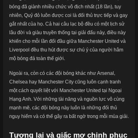
bóng đã giành nhiều chức vô địch nhất (18 lần), tuy
nhiên, Quỷ đỏ luôn được coi là đối thủ trực tiếp và gay
gắt nhất của họ. Cả hai câu lạc bộ đều có một lịch sử
lâu đời và giàu truyền thống tại giải đấu này, điều này
khiến cho mỗi lần đối đầu giữa Manchester United và
Liverpool đều thu hút được sự chú ý của người hâm
mộ bóng đá toàn thế giới.
Ngoài ra, còn có các đội bóng khác như Arsenal,
Chelsea hay Manchester City cũng luôn cạnh tranh
một cách quyết liệt với Manchester United tại Ngoại
Hạng Anh. Với những tài năng và nguồn lực vô cùng
mạnh mẽ, các đội bóng này luôn là những đối thủ
nguy hiểm và có thể gây ra bất ngờ trong mỗi mùa giải.
Tương lai và giấc mơ chinh phục