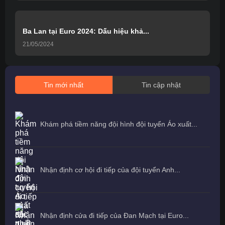
Ba Lan tại Euro 2024: Dấu hiệu khả...
21/05/2024
Tin mới nhất
Tin cập nhật
Khám phá tiềm năng đội hình đội tuyển Áo xuất...
Nhận định cơ hội đi tiếp của đội tuyển Anh...
Nhận định cửa đi tiếp của Đan Mạch tại Euro...