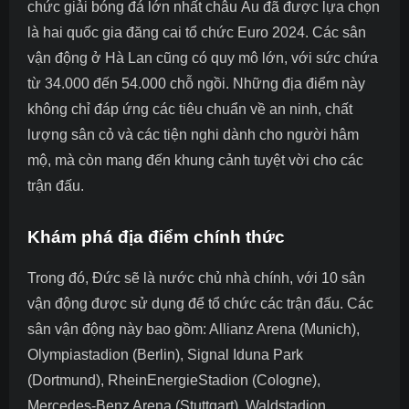
chức giải bóng đá lớn nhất châu Âu
đã được lựa chọn
là hai quốc gia đăng cai tổ chức Euro 2024. Các sân
vận động ở Hà Lan cũng có quy mô lớn, với sức chứa
từ 34.000 đến 54.000 chỗ ngồi. Những địa điểm này
không chỉ đáp ứng các tiêu chuẩn về an ninh, chất
lượng sân cỏ và các tiện nghi dành cho người hâm
mộ, mà còn mang đến khung cảnh tuyệt vời cho các
trận đấu.
Khám phá địa điểm chính thức
Trong đó, Đức sẽ là nước chủ nhà chính, với 10 sân
vận động được sử dụng để tổ chức các trận đấu. Các
sân vận động này bao gồm: Allianz Arena (Munich),
Olympiastadion (Berlin), Signal Iduna Park
(Dortmund), RheinEnergieStadion (Cologne),
Mercedes-Benz Arena (Stuttgart), Waldstadion