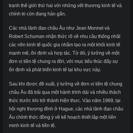
tranh thế giới thứ hai với những vết thương kinh tế và
chính trị còn đang hàn gắn.
Các nhà lãnh đạo châu Âu như Jean Monnet và
Robert Schuman nhận thức rõ về nhu cầu thống nhất
các nền kinh tế quốc gia nhằm tạo ra một khối kinh tế
mạnh mẽ, ổn định và hợp tác. Từ đó, ý tưởng về một
đơn vị tiền tệ chung ra đời, với mục tiêu thúc đẩy sự
ổn định và phát triển kinh tế tại khu vực này.
Sau khi được đề xuất, ý tưởng về đơn vị tiền tệ chung
châu Âu đã trải qua một hành trình dài và nhiều thách
thức trước khi trở thành hiện thực. Vào năm 1969, tại
hội nghị thượng đỉnh ở Hague, các nhà lãnh đạo châu
Âu chính thức đồng ý về kế hoạch thiết lập một liên
minh kinh tế và tiền tệ.