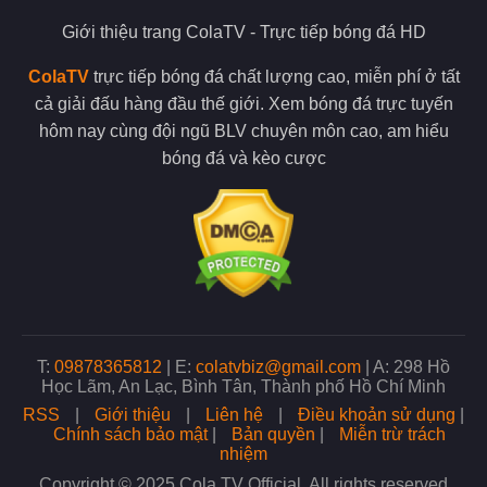
Giới thiệu trang
ColaTV
- Trực tiếp bóng đá HD
ColaTV
trực tiếp bóng đá chất lượng cao, miễn phí ở tất
cả giải đấu hàng đầu thế giới. Xem bóng đá trực tuyến
hôm nay cùng đội ngũ BLV chuyên môn cao, am hiểu
bóng đá và kèo cược
T:
09878365812
|
E:
colatvbiz@gmail.com
|
A:
298 Hồ
Học Lãm, An Lạc, Bình Tân, Thành phố Hồ Chí Minh
RSS
|
Giới thiệu
|
Liên hệ
|
Điều khoản sử dụng
|
Chính sách bảo mật
|
Bản quyền
|
Miễn trừ trách
nhiệm
Copyright © 2025 Cola TV Official. All rights reserved