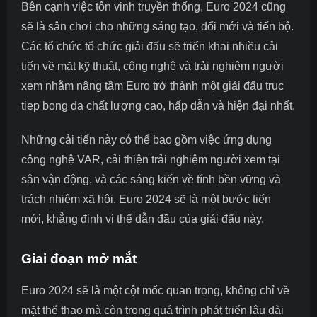
Bên cạnh việc tôn vinh truyền thống, Euro 2024 cũng
sẽ là sân chơi cho những sáng tạo, đổi mới và tiến bộ.
Các tổ chức tổ chức giải đấu sẽ triển khai nhiều cải
tiến về mặt kỹ thuật, công nghệ và trải nghiệm người
xem nhằm nâng tầm Euro trở thành một giải đấu
truc
tiep bong da
chất lượng cao, hấp dẫn và hiện đại nhất.
Những cải tiến này có thể bao gồm việc ứng dụng
công nghệ VAR, cải thiện trải nghiệm người xem tại
sân vận động, và các sáng kiến về tính bền vững và
trách nhiệm xã hội. Euro 2024 sẽ là một bước tiến
mới, khẳng định vị thế dẫn đầu của giải đấu này.
Giai đoạn mở mắt
Euro 2024 sẽ là một cột mốc quan trọng, không chỉ về
mặt thể thao mà còn trong quá trình phát triển lâu dài