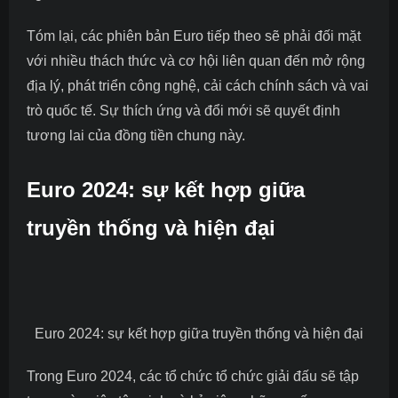
Tóm lại, các phiên bản Euro tiếp theo sẽ phải đối mặt
với nhiều thách thức và cơ hội liên quan đến mở rộng
địa lý, phát triển công nghệ, cải cách chính sách và vai
trò quốc tế. Sự thích ứng và đổi mới sẽ quyết định
tương lai của đồng tiền chung này.
Euro 2024: sự kết hợp giữa
truyền thống và hiện đại
Euro 2024: sự kết hợp giữa truyền thống và hiện đại
Trong Euro 2024, các tổ chức tổ chức giải đấu sẽ tập