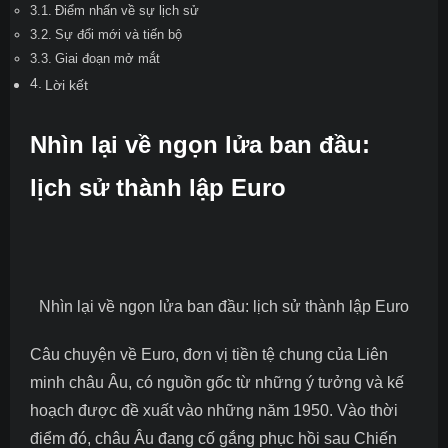
Điểm nhấn về sự lịch sử
Sự đổi mới và tiến bộ
Giai đoạn mở mắt
Lời kết
Nhìn lại về ngọn lửa ban đầu:
lịch sử thành lập Euro
Nhìn lại về ngọn lửa ban đầu: lịch sử thành lập Euro
Câu chuyện về Euro, đơn vị tiền tệ chung của Liên
minh châu Âu, có nguồn gốc từ những ý tưởng và kế
hoạch được đề xuất vào những năm 1950. Vào thời
điểm đó, châu Âu đang cố gắng phục hồi sau Chiến