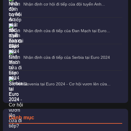
Nhận định cơ hội đi tiếp của đội tuyển Anh...
Nhận định cửa đi tiếp của Đan Mạch tại Euro...
Nhận định cửa đi tiếp của Serbia tại Euro 2024
Slovenia tại Euro 2024 - Cơ hội vươn lên cửa...
Danh mục