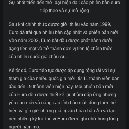
Sự phát triển đến thời đại hiện đại: các phiên bản euro
tiếp theo và sự mở rộng
Sau khi chính thức được giới thiệu vào năm 1999,
Euro đã trải qua nhiều bản cập nhật và phiên bản mới.
Vào năm 2002, Euro bắt đầu được phát hành dưới
dạng tiền mặt và trở thành đơn vị tiền tệ chính thức
của nhiều quốc gia châu Âu.
Kể từ đó, Euro tiếp tục được áp dụng rộng rãi với sự
tham gia của nhiều quốc gia mới, từ 11 thành viên ban
đầu đến 19 thành viên hiện nay. Mỗi phiên bản mới
của Euro đều được thiết kế lại nhằm đáp ứng những
yêu cầu mới và nâng cao tính bảo mật, đồng thời thể
hiện và gìn giữ những giá trị văn hóa châu Âu và tạo
nên
những kỷ lục thú vị Euro
được ghi nhớ trong lòng
người hâm mộ.