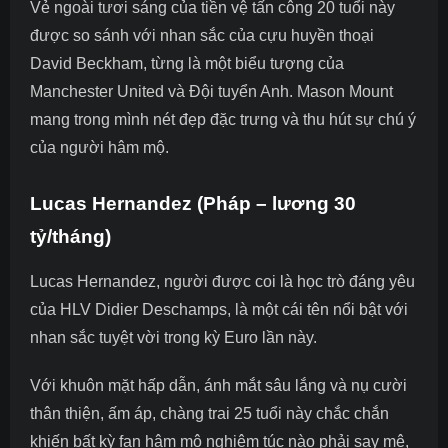
Vẻ ngoài tươi sáng của tiền vệ tấn công 20 tuổi này
được so sánh với nhan sắc của cựu huyền thoại
David Beckham, từng là một biểu tượng của
Manchester United và Đội tuyển Anh. Mason Mount
mang trong mình nét đẹp đặc trưng và thu hút sự chú ý
của người hâm mộ.
Lucas Hernandez (Pháp – lương 30
tỷ/tháng)
Lucas Hernandez, người được coi là học trò đáng yêu
của HLV Didier Deschamps, là một cái tên nổi bật với
nhan sắc tuyệt vời trong kỳ Euro lần này.
Với khuôn mặt hấp dẫn, ánh mắt sâu lắng và nụ cười
thân thiện, ấm áp, chàng trai 25 tuổi này chắc chắn
khiến bất kỳ fan hâm mộ nghiêm túc nào phải say mê,