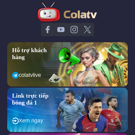
Hỗ trợ khách
hàng
colatvlive
Link trực tiếp
bóng đá 1
Xem ngay