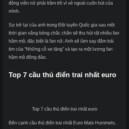
động viên nữ phải trầm trồ vì vẻ ngoài cuốn hút của
mình.
Sự trở lại của anh trong Đội tuyển Quốc gia sau một
thời gian vắng bóng chắc chắn sẽ thu hút rất nhiều fan
hâm mộ, đặc biệt là fan nữ. Anh sẽ làm say đắm trái
tim của “Những cỗ xe tăng” và tạo ra một lượng fan
hâm mộ đông đảo.
Top 7 cầu thủ điển trai nhất euro
Top 7 cầu thủ điển trai nhất euro
Bên cạnh cầu thủ điển trai nhất Euro Mats Hummels,