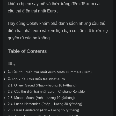
khiến chị em say mê và thức trắng đêm để xem các
cầu thủ điển trai nhất Euro
.
Hãy cùng
Colatv
khám phá danh sách những cầu thủ
điển trai nhất euro và xem liệu bạn có trầm trồ trước sự
quyến rũ của họ không.
Table of Contents
Cầu thủ điển trai nhất euro Mats Hummels (Đức)
Top 7 cầu thủ điển trai nhất euro
Olivier Giroud (Pháp – lương 16 tỷ/tháng)
Cầu thủ điển trai nhất Euro – Cristiano Ronaldo
Mason Mount (Anh – lương 10 tỷ/tháng)
Lucas Hernandez (Pháp – lương 30 tỷ/tháng)
Dean Henderson (Anh – lương 15 tỷ/tháng)