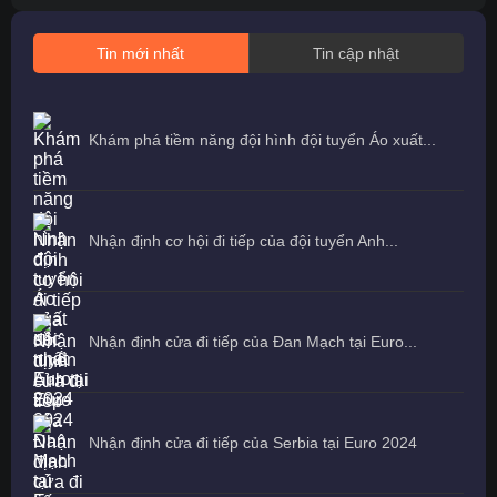
Tin mới nhất
Tin cập nhật
Khám phá tiềm năng đội hình đội tuyển Áo xuất...
Nhận định cơ hội đi tiếp của đội tuyển Anh...
Nhận định cửa đi tiếp của Đan Mạch tại Euro...
Nhận định cửa đi tiếp của Serbia tại Euro 2024